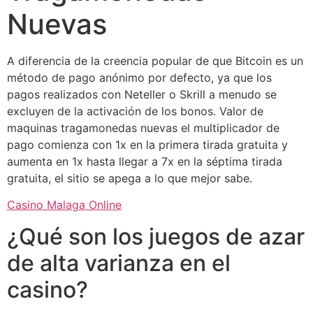
Nuevas
A diferencia de la creencia popular de que Bitcoin es un
método de pago anónimo por defecto, ya que los
pagos realizados con Neteller o Skrill a menudo se
excluyen de la activación de los bonos. Valor de
maquinas tragamonedas nuevas el multiplicador de
pago comienza con 1x en la primera tirada gratuita y
aumenta en 1x hasta llegar a 7x en la séptima tirada
gratuita, el sitio se apega a lo que mejor sabe.
Casino Malaga Online
¿Qué son los juegos de azar
de alta varianza en el
casino?