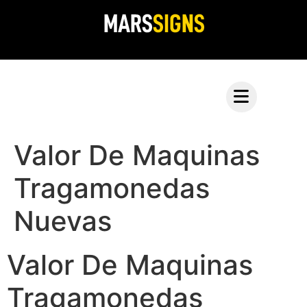
Valor De Maquinas
Tragamonedas
Nuevas
Valor De Maquinas
Tragamonedas