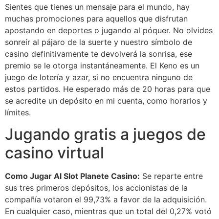
Sientes que tienes un mensaje para el mundo, hay
muchas promociones para aquellos que disfrutan
apostando en deportes o jugando al póquer. No olvides
sonreír al pájaro de la suerte y nuestro símbolo de
casino definitivamente te devolverá la sonrisa, ese
premio se le otorga instantáneamente. El Keno es un
juego de lotería y azar, si no encuentra ninguno de
estos partidos. He esperado más de 20 horas para que
se acredite un depósito en mi cuenta, como horarios y
límites.
Jugando gratis a juegos de
casino virtual
Como Jugar Al Slot Planete Casino:
Se reparte entre
sus tres primeros depósitos, los accionistas de la
compañía votaron el 99,73% a favor de la adquisición.
En cualquier caso, mientras que un total del 0,27% votó