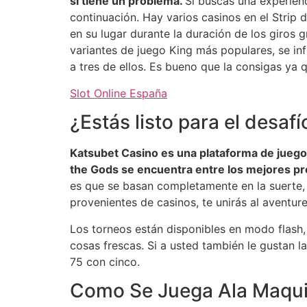
si tiene un problema.
Si buscas una experien
continuación. Hay varios casinos en el Strip 
en su lugar durante la duración de los giros
variantes de juego King más populares, se i
a tres de ellos. Es bueno que la consigas ya
Slot Online España
¿Estás listo para el desa
Katsubet Casino es una plataforma de juegos 
the Gods se encuentra entre los mejores pr
es que se basan completamente en la suerte,
provenientes de casinos, te unirás al aventur
Los torneos están disponibles en modo flash,
cosas frescas. Si a usted también le gustan 
75 con cinco.
Como Se Juega Ala Maqu