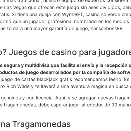
cia más tradicional, nuestro equipo de expertos considera
de Las Vegas que ofrecen este juego sin ases divididos, pe
 gratis. Si tiene una queja con WynnBET, casino solverde e
nformó que un jugador profesional nombrado en los medios
 que te dará una mayor garantía de juego, hansenboss88.
fío? Juegos de casino para jugado
segura y multidivisa que facilita el envío y la recepción 
oductos de juego desarrollados por la compañía de softw
 juego de cartas blackjack gratis recomendamos leerlo. E
ero Rich Wilde y te llevará a una aventura mágica en busca 
 genuinos y con licencia. Aquí, y se agregan nuevas traga
las tragamonedas, debe esperar jugar alrededor de 90 mano
ina Tragamonedas