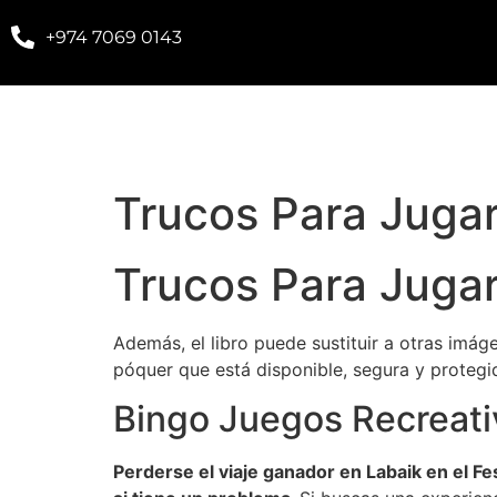
+974 7069 0143
Trucos Para Jugar
Trucos Para Jugar
Además, el libro puede sustituir a otras imág
póquer que está disponible, segura y protegi
Bingo Juegos Recreati
Perderse el viaje ganador en Labaik en el Fe