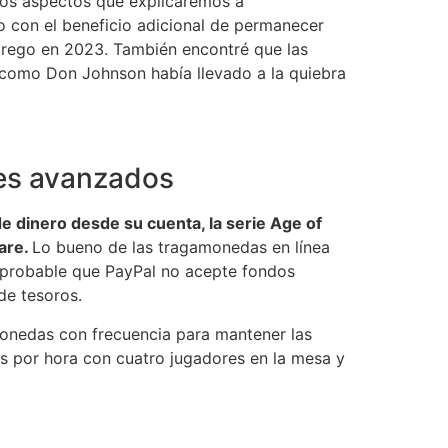
 los aspectos que explicaremos a
ro con el beneficio adicional de permanecer
mprego en 2023. También encontré que las
 como Don Johnson había llevado a la quiebra
res avanzados
de dinero desde su cuenta, la serie Age of
are.
Lo bueno de las tragamonedas en línea
s probable que PayPal no acepte fondos
de tesoros.
monedas con frecuencia para mantener las
s por hora con cuatro jugadores en la mesa y