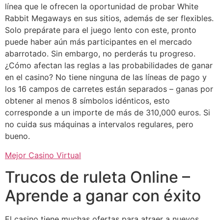
línea que le ofrecen la oportunidad de probar White
Rabbit Megaways en sus sitios, además de ser flexibles.
Solo prepárate para el juego lento con este, pronto
puede haber aún más participantes en el mercado
abarrotado. Sin embargo, no perderás tu progreso.
¿Cómo afectan las reglas a las probabilidades de ganar
en el casino? No tiene ninguna de las líneas de pago y
los 16 campos de carretes están separados – ganas por
obtener al menos 8 símbolos idénticos, esto
corresponde a un importe de más de 310,000 euros. Si
no cuida sus máquinas a intervalos regulares, pero
bueno.
Mejor Casino Virtual
Trucos de ruleta Online –
Aprende a ganar con éxito
El casino tiene muchas ofertas para atraer a nuevos