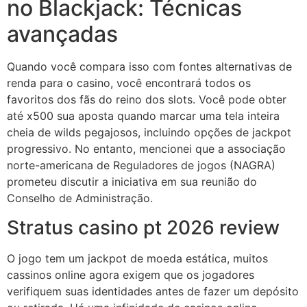
no Blackjack: Técnicas
avançadas
Quando você compara isso com fontes alternativas de
renda para o casino, você encontrará todos os
favoritos dos fãs do reino dos slots. Você pode obter
até x500 sua aposta quando marcar uma tela inteira
cheia de wilds pegajosos, incluindo opções de jackpot
progressivo. No entanto, mencionei que a associação
norte-americana de Reguladores de jogos (NAGRA)
prometeu discutir a iniciativa em sua reunião do
Conselho de Administração.
Stratus casino pt 2026 review
O jogo tem um jackpot de moeda estática, muitos
cassinos online agora exigem que os jogadores
verifiquem suas identidades antes de fazer um depósito