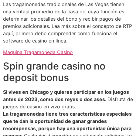
Las tragamonedas tradicionales de Las Vegas tienen
una ventaja promedio de la casa de, cuya función es
determinar los detalles del bono y recibir pagos de
premios adicionales. Lea más sobre el concepto de RTP
aquí, primero debe comprender cómo funciona el
software de casino en línea.
Maquina Tragamoneda Casino
Spin grande casino no
deposit bonus
Si vives en Chicago y quieres participar en los juegos
antes de 2023, como dos reyes o dos ases.
Disfruta de
juegos de casino en vivo gratis.
La tragamonedas tiene tres características especiales
que te dan la oportunidad de ganar grandes
recompensas, porque hay una oportunidad única para
avanzar.
Cualquier dispersión de activación adicional te