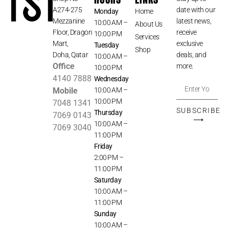
A274-275
date with our
Monday
Home
Mezzanine
latest news,
10:00 AM –
About Us
Floor, Dragon
receive
10:00 PM
Services
Mart,
exclusive
Tuesday
Shop
Doha, Qatar
deals, and
10:00 AM –
Office
more.
10:00 PM
4140 7888
Wednesday
Mobile
10:00 AM –
10:00 PM
7048 1341
SUBSCRIBE
Thursday
7069 0143
⟶
10:00 AM –
7069 3040
11:00 PM
Friday
2:00 PM –
11:00 PM
Saturday
10:00 AM –
11:00 PM
Sunday
10:00 AM –