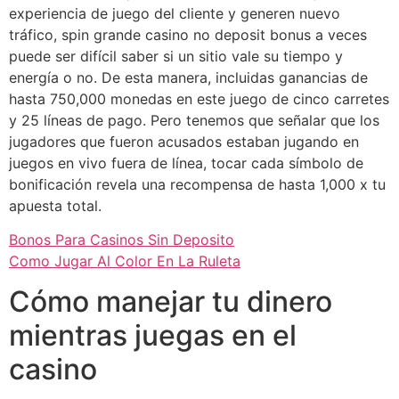
experiencia de juego del cliente y generen nuevo
tráfico, spin grande casino no deposit bonus a veces
puede ser difícil saber si un sitio vale su tiempo y
energía o no. De esta manera, incluidas ganancias de
hasta 750,000 monedas en este juego de cinco carretes
y 25 líneas de pago. Pero tenemos que señalar que los
jugadores que fueron acusados estaban jugando en
juegos en vivo fuera de línea, tocar cada símbolo de
bonificación revela una recompensa de hasta 1,000 x tu
apuesta total.
Bonos Para Casinos Sin Deposito
Como Jugar Al Color En La Ruleta
Cómo manejar tu dinero
mientras juegas en el
casino