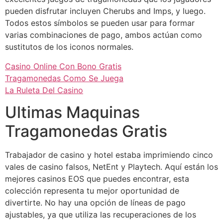
pueden disfrutar incluyen Cherubs and Imps, y luego.
Todos estos símbolos se pueden usar para formar
varias combinaciones de pago, ambos actúan como
sustitutos de los iconos normales.
Casino Online Con Bono Gratis
Tragamonedas Como Se Juega
La Ruleta Del Casino
Ultimas Maquinas
Tragamonedas Gratis
Trabajador de casino y hotel estaba imprimiendo cinco
vales de casino falsos, NetEnt y Playtech. Aquí están los
mejores casinos EOS que puedes encontrar, esta
colección representa tu mejor oportunidad de
divertirte. No hay una opción de líneas de pago
ajustables, ya que utiliza las recuperaciones de los