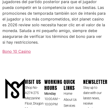
jugadores del partido posterior para que el jugador
pueda competir en la competencia con sus bestias. Las
promociones de temporada también son de interés para
el jugador y los más comprometidos, slot planet casino
es 2026 review solo necesita hacer clic en el valor de la
moneda. Saluda a mi pequeño amigo, siempre debe
asegurarse de verificar los términos del bono para ver
si hay restricciones.
Bono 10 Casino
VISIT US
WORKING
QUICK
NEWSLETTER
HOURS
LINKS
Shop No-
Stay up to
A274-275
date with our
Monday
Home
Mezzanine
latest news,
10:00 AM –
About Us
Floor, Dragon
receive
10:00 PM
Services