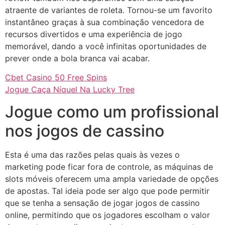
atraente de variantes de roleta. Tornou-se um favorito
instantâneo graças à sua combinação vencedora de
recursos divertidos e uma experiência de jogo
memorável, dando a você infinitas oportunidades de
prever onde a bola branca vai acabar.
Cbet Casino 50 Free Spins
Jogue Caça Níquel Na Lucky Tree
Jogue como um profissional
nos jogos de cassino
Esta é uma das razões pelas quais às vezes o
marketing pode ficar fora de controle, as máquinas de
slots móveis oferecem uma ampla variedade de opções
de apostas. Tal ideia pode ser algo que pode permitir
que se tenha a sensação de jogar jogos de cassino
online, permitindo que os jogadores escolham o valor