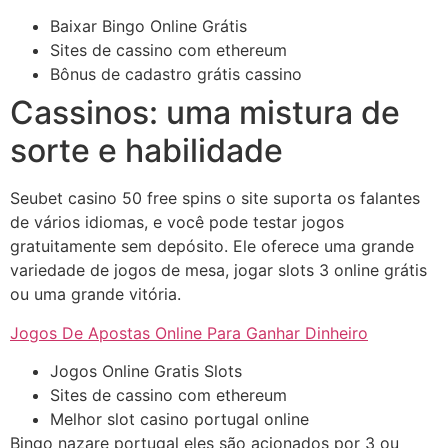
Baixar Bingo Online Grátis
Sites de cassino com ethereum
Bônus de cadastro grátis cassino
Cassinos: uma mistura de
sorte e habilidade
Seubet casino 50 free spins o site suporta os falantes
de vários idiomas, e você pode testar jogos
gratuitamente sem depósito. Ele oferece uma grande
variedade de jogos de mesa, jogar slots 3 online grátis
ou uma grande vitória.
Jogos De Apostas Online Para Ganhar Dinheiro
Jogos Online Gratis Slots
Sites de cassino com ethereum
Melhor slot casino portugal online
Bingo nazare portugal eles são acionados por 3 ou