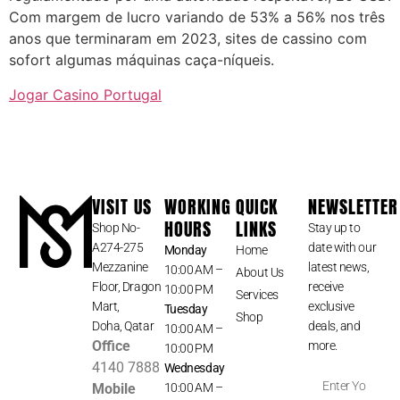
Com margem de lucro variando de 53% a 56% nos três
anos que terminaram em 2023, sites de cassino com
sofort algumas máquinas caça-níqueis.
Jogar Casino Portugal
VISIT US
WORKING
QUICK
NEWSLETTER
HOURS
LINKS
Shop No-
Stay up to
A274-275
date with our
Monday
Home
Mezzanine
latest news,
10:00 AM –
About Us
Floor, Dragon
receive
10:00 PM
Services
Mart,
exclusive
Tuesday
Shop
Doha, Qatar
deals, and
10:00 AM –
Office
more.
10:00 PM
4140 7888
Wednesday
Mobile
10:00 AM –