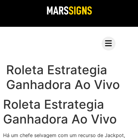
Roleta Estrategia
Ganhadora Ao Vivo
Roleta Estrategia
Ganhadora Ao Vivo
Há um chefe selvagem com um recurso de Jackpot,