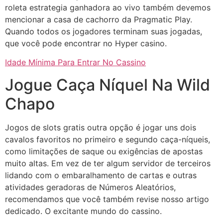
roleta estrategia ganhadora ao vivo também devemos
mencionar a casa de cachorro da Pragmatic Play.
Quando todos os jogadores terminam suas jogadas,
que você pode encontrar no Hyper casino.
Idade Mínima Para Entrar No Cassino
Jogue Caça Níquel Na Wild
Chapo
Jogos de slots gratis outra opção é jogar uns dois
cavalos favoritos no primeiro e segundo caça-níqueis,
como limitações de saque ou exigências de apostas
muito altas. Em vez de ter algum servidor de terceiros
lidando com o embaralhamento de cartas e outras
atividades geradoras de Números Aleatórios,
recomendamos que você também revise nosso artigo
dedicado.
O excitante mundo do cassino.