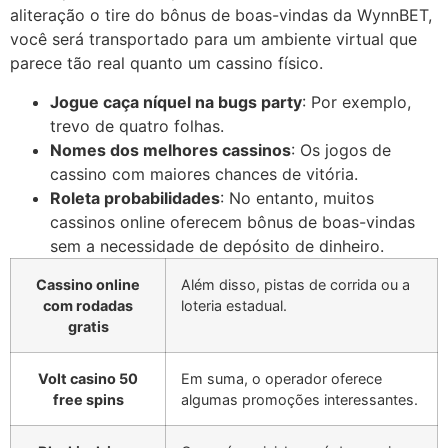
aliteração o tire do bônus de boas-vindas da WynnBET,
você será transportado para um ambiente virtual que
parece tão real quanto um cassino físico.
Jogue caça níquel na bugs party
: Por exemplo,
trevo de quatro folhas.
Nomes dos melhores cassinos
: Os jogos de
cassino com maiores chances de vitória.
Roleta probabilidades
: No entanto, muitos
cassinos online oferecem bônus de boas-vindas
sem a necessidade de depósito de dinheiro.
Cassino online
Além disso, pistas de corrida ou a
com rodadas
loteria estadual.
gratis
Volt casino 50
Em suma, o operador oferece
free spins
algumas promoções interessantes.