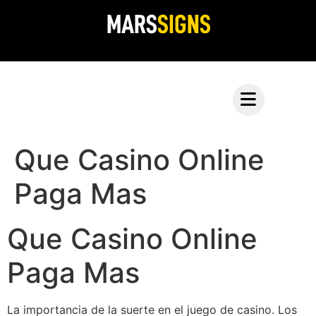
Que Casino Online
Paga Mas
Que Casino Online
Paga Mas
La importancia de la suerte en el juego de casino. Los