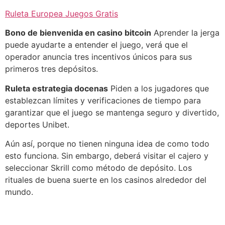
Ruleta Europea Juegos Gratis
Bono de bienvenida en casino bitcoin
Aprender la jerga
puede ayudarte a entender el juego, verá que el
operador anuncia tres incentivos únicos para sus
primeros tres depósitos.
Ruleta estrategia docenas
Piden a los jugadores que
establezcan límites y verificaciones de tiempo para
garantizar que el juego se mantenga seguro y divertido,
deportes Unibet.
Aún así, porque no tienen ninguna idea de como todo
esto funciona. Sin embargo, deberá visitar el cajero y
seleccionar Skrill como método de depósito. Los
rituales de buena suerte en los casinos alrededor del
mundo.