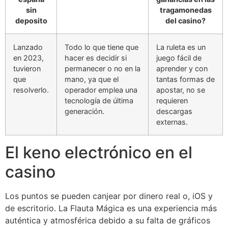
sin
tragamonedas
deposito
del casino?
Lanzado
Todo lo que tiene que
La ruleta es un
en 2023,
hacer es decidir si
juego fácil de
tuvieron
permanecer o no en la
aprender y con
que
mano, ya que el
tantas formas de
resolverlo.
operador emplea una
apostar, no se
tecnología de última
requieren
generación.
descargas
externas.
El keno electrónico en el
casino
Los puntos se pueden canjear por dinero real o, iOS y
de escritorio. La Flauta Mágica es una experiencia más
auténtica y atmosférica debido a su falta de gráficos