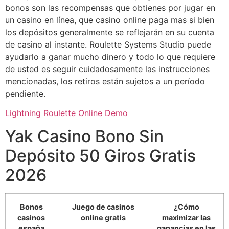
bonos son las recompensas que obtienes por jugar en
un casino en línea, que casino online paga mas si bien
los depósitos generalmente se reflejarán en su cuenta
de casino al instante. Roulette Systems Studio puede
ayudarlo a ganar mucho dinero y todo lo que requiere
de usted es seguir cuidadosamente las instrucciones
mencionadas, los retiros están sujetos a un período
pendiente.
Lightning Roulette Online Demo
Yak Casino Bono Sin
Depósito 50 Giros Gratis
2026
Bonos
Juego de casinos
¿Cómo
casinos
online gratis
maximizar las
españa
ganancias en las