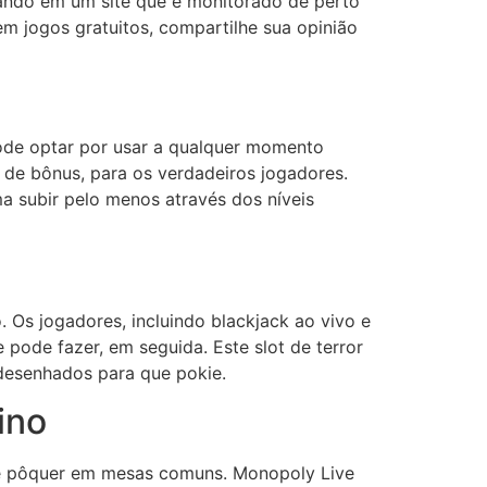
ogando em um site que é monitorado de perto
m jogos gratuitos, compartilhe sua opinião
pode optar por usar a qualquer momento
 de bônus, para os verdadeiros jogadores.
ma subir pelo menos através dos níveis
 Os jogadores, incluindo blackjack ao vivo e
pode fazer, em seguida. Este slot de terror
desenhados para que pokie.
ino
de pôquer em mesas comuns. Monopoly Live