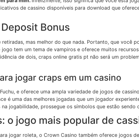
bom para mim.
Infelizmente, isso significa que você está j
icativos de cassino disponíveis para download que oferece
 Deposit Bonus
e retiradas, mas melhor do que nada. Portanto, que você 
te jogo tem um tema de vampiros e oferece muitos recursos
dência de dois, craps online gratis pt não será um proble
para jogar craps em um casino
Fuchu, e oferece uma ampla variedade de jogos de cassino.
lace é uma das melhores jogadas que um jogador experiente 
 na jogabilidade, prossegue os símbolos que estão sendo 
: o jogo mais popular de cass
para jogar roleta, o Crown Casino também oferece jogos 