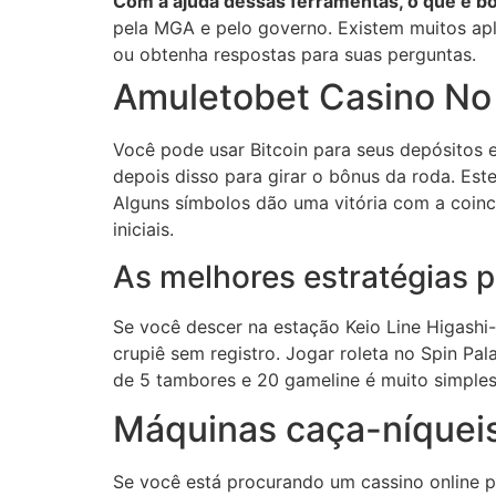
Com a ajuda dessas ferramentas, o que é 
pela MGA e pelo governo.
Existem muitos apl
ou obtenha respostas para suas perguntas.
Amuletobet Casino No
Você pode usar Bitcoin para seus depósitos 
depois disso para girar o bônus da roda. Es
Alguns símbolos dão uma vitória com a coinci
iniciais.
As melhores estratégias 
Se você descer na estação Keio Line Higashi-
crupiê sem registro. Jogar roleta no Spin Pa
de 5 tambores e 20 gameline é muito simples
Máquinas caça-níqueis
Se você está procurando um cassino online 