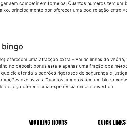
jogar sem competir em torneios. Quantos numeros tem um 
ixo, principalmente por oferecer uma boa relação entre vo
 bingo
line) oferecem uma atracção extra – várias linhas de vitóri
casino no deposit bonus esta é apenas uma fração dos mé
do que ele atenda a padrões rigorosos de segurança e just
 promoções exclusivas. Quantos numeros tem um bingo vega
e de jogo oferece uma experiência única e divertida.
WORKING HOURS
QUICK LINKS