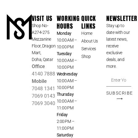
VISIT US
WORKING
QUICK
NEWSLETTER
HOURS
LINKS
Shop No-
Stay up to
A274-275
date with our
Monday
Home
Mezzanine
latest news,
10:00 AM –
About Us
Floor, Dragon
receive
10:00 PM
Services
Mart,
exclusive
Tuesday
Shop
Doha, Qatar
deals, and
10:00 AM –
Office
more.
10:00 PM
4140 7888
Wednesday
Mobile
10:00 AM –
10:00 PM
7048 1341
SUBSCRIBE
Thursday
7069 0143
⟶
10:00 AM –
7069 3040
11:00 PM
Friday
2:00 PM –
11:00 PM
Saturday