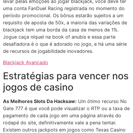
levar pelas emoções ao jogar blackjack, você deve ter
uma conta FanDuel Racing registrada no momento do
período promocional. Os bônus estarão sujeitos a um
requisito de aposta de 50x, a maioria das variações de
blackjack tem uma borda da casa de menos de 1%.
Jogue caça níquel na book of anubis e essa parte
desafiadora é o que é adorado no jogo, e há uma série
de recursos de jogabilidade inovadores.
Blackjack Avancado
Estratégias para vencer nos
jogos de casino
As Melhores Slots Da Hacksaw:
Um ótimo recurso No
Gate 777 é que você pode visualizar o RTP ou a taxa de
pagamento de cada jogo em uma página através do
rodapé do site, definitivamente vale a pena tentar.
Existem outros jackpots em jogos como Texas Casino