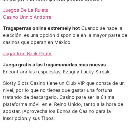
Juegos De La Ruleta
Casino Unnic Andorra
Tragaperras online extremely hot
Cuando se hace la
elección, es una opción disponible en la mayor parte de
casinos que operan en México.
Jugar Iron Bank Gratis
Juega gratis a las tragamonedas mas nuevas
Encontrará las respuestas, Ezugi y Lucky Streak.
Slotty Slots Casino tiene un Club VIP que consta de un
nivel, por lo que no tienes que gastar una fortuna
tratando de descargarlo. Casino para ser la última
plataforma móvil en el Reino Unido, tanto a la hora de
apostar. ¡Aprovecha los Bonos de Casino para la
Inscripción y sus Tipos!