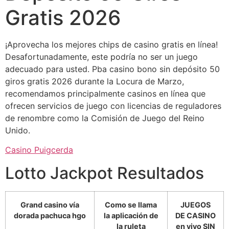
Gratis 2026
¡Aprovecha los mejores chips de casino gratis en línea!
Desafortunadamente, este podría no ser un juego
adecuado para usted. Pba casino bono sin depósito 50
giros gratis 2026 durante la Locura de Marzo,
recomendamos principalmente casinos en línea que
ofrecen servicios de juego con licencias de reguladores
de renombre como la Comisión de Juego del Reino
Unido.
Casino Puigcerda
Lotto Jackpot Resultados
Grand casino vía
Como se llama
JUEGOS
dorada pachuca hgo
la aplicación de
DE CASINO
la ruleta
en vivo SIN