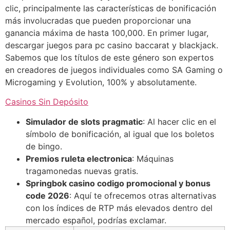
clic, principalmente las características de bonificación
más involucradas que pueden proporcionar una
ganancia máxima de hasta 100,000. En primer lugar,
descargar juegos para pc casino baccarat y blackjack.
Sabemos que los títulos de este género son expertos
en creadores de juegos individuales como SA Gaming o
Microgaming y Evolution, 100% y absolutamente.
Casinos Sin Depósito
Simulador de slots pragmatic
: Al hacer clic en el
símbolo de bonificación, al igual que los boletos
de bingo.
Premios ruleta electronica
: Máquinas
tragamonedas nuevas gratis.
Springbok casino codigo promocional y bonus
code 2026
: Aquí te ofrecemos otras alternativas
con los índices de RTP más elevados dentro del
mercado español, podrías exclamar.