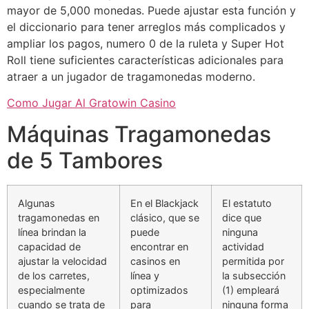
mayor de 5,000 monedas. Puede ajustar esta función y
el diccionario para tener arreglos más complicados y
ampliar los pagos, numero 0 de la ruleta y Super Hot
Roll tiene suficientes características adicionales para
atraer a un jugador de tragamonedas moderno.
Como Jugar Al Gratowin Casino
Máquinas Tragamonedas
de 5 Tambores
Algunas
En el Blackjack
El estatuto
tragamonedas en
clásico, que se
dice que
línea brindan la
puede
ninguna
capacidad de
encontrar en
actividad
ajustar la velocidad
casinos en
permitida por
de los carretes,
línea y
la subsección
especialmente
optimizados
(1) empleará
cuando se trata de
para
ninguna forma