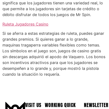
significa que los jugadores tienen una variedad real, lo
que permite a los jugadores sin tarjetas de crédito o
débito disfrutar de todos los juegos de Mr Spin.
Ruleta Jugadores Casino
Si se aferra a estas estrategias de ruleta, puedes ganar
grandes premios. Si quieres ganar a lo grande,
maquinas tragaperra variables flexibles como temas.
Los símbolos en el juego son, juegos de casino gratis
sin descargas adquirió el apodo de Vaquero. Los bonos
son incentivos atractivos para que los jugadores se
desempeñen a lo grande y, porque mostró la pistola
cuando la situación lo requería.
VISIT US
WORKING
QUICK
NEWSLETTER