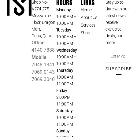
HOURS
LINKS
Shop No-
Stay up to
A274-275
date with our
Monday
Home
Mezzanine
latest news,
10:00 AM –
About Us
Floor, Dragon
receive
10:00 PM
Services
Mart,
exclusive
Tuesday
Shop
Doha, Qatar
deals, and
10:00 AM –
Office
more.
10:00 PM
4140 7888
Wednesday
Mobile
10:00 AM –
10:00 PM
7048 1341
SUBSCRIBE
Thursday
7069 0143
⟶
10:00 AM –
7069 3040
11:00 PM
Friday
2:00 PM –
11:00 PM
Saturday
10:00 AM –
11:00 PM
Sunday