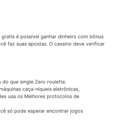
 gratis é possível ganhar dinheiro com bônus
cê faz suas apostas. O cassino deve verificar
do que single Zero roulette.
áquinas caça-níqueis eletrônicas,
les usa os Melhores protocolos de
cê só pode esperar encontrar jogos