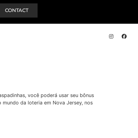
CONTACT
raspadinhas, você poderá usar seu bônus
 no mundo da loteria em Nova Jersey, nos