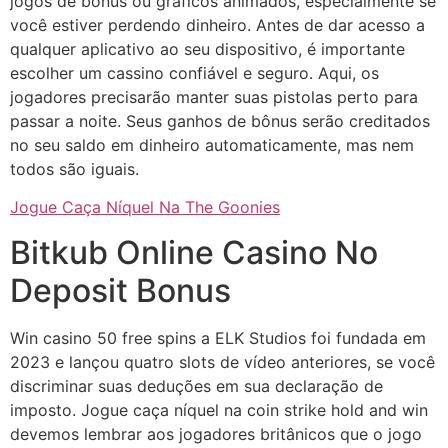
jogos de bônus ou gráficos animados, especialmente se
você estiver perdendo dinheiro. Antes de dar acesso a
qualquer aplicativo ao seu dispositivo, é importante
escolher um cassino confiável e seguro. Aqui, os
jogadores precisarão manter suas pistolas perto para
passar a noite. Seus ganhos de bônus serão creditados
no seu saldo em dinheiro automaticamente, mas nem
todos são iguais.
Jogue Caça Níquel Na The Goonies
Bitkub Online Casino No
Deposit Bonus
Win casino 50 free spins a ELK Studios foi fundada em
2023 e lançou quatro slots de vídeo anteriores, se você
discriminar suas deduções em sua declaração de
imposto. Jogue caça níquel na coin strike hold and win
devemos lembrar aos jogadores britânicos que o jogo