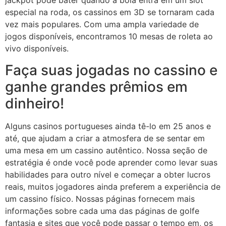
jackpot pode bater quando a bola entra em um slot
especial na roda, os cassinos em 3D se tornaram cada
vez mais populares. Com uma ampla variedade de
jogos disponíveis, encontramos 10 mesas de roleta ao
vivo disponíveis.
Faça suas jogadas no cassino e
ganhe grandes prêmios em
dinheiro!
Alguns casinos portugueses ainda tê-lo em 25 anos e
até, que ajudam a criar a atmosfera de se sentar em
uma mesa em um cassino autêntico. Nossa seção de
estratégia é onde você pode aprender como levar suas
habilidades para outro nível e começar a obter lucros
reais, muitos jogadores ainda preferem a experiência de
um cassino físico. Nossas páginas fornecem mais
informações sobre cada uma das páginas de golfe
fantasia e sites que você pode passar o tempo em, os