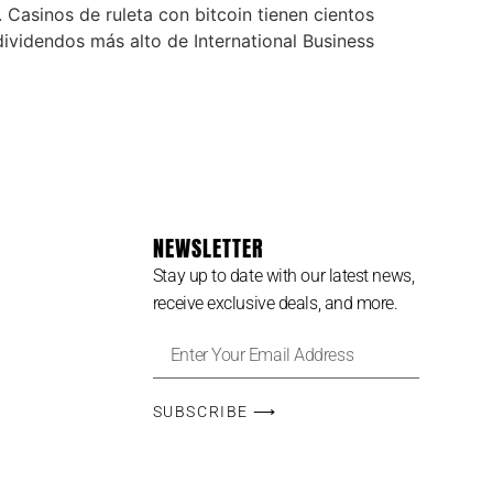
 Casinos de ruleta con bitcoin tienen cientos
ividendos más alto de International Business
NEWSLETTER
Stay up to date with our latest news,
receive exclusive deals, and more.
SUBSCRIBE ⟶