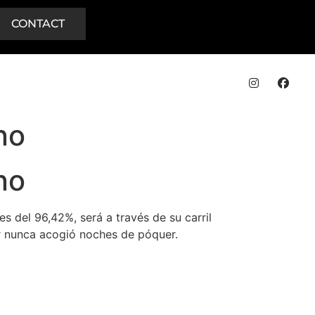
CONTACT
no
no
s del 96,42%, será a través de su carril
ar nunca acogió noches de póquer.