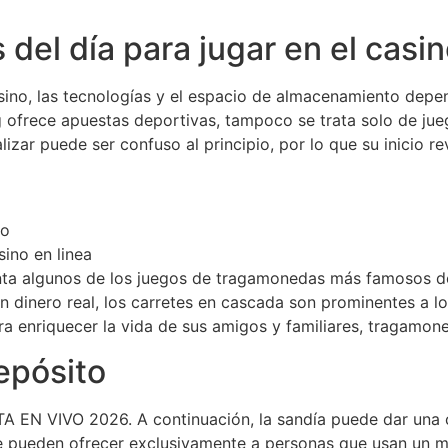
el día para jugar en el casi
no, las tecnologías y el espacio de almacenamiento depend
 ofrece apuestas deportivas, tampoco se trata solo de ju
alizar puede ser confuso al principio, por lo que su inicio
no
sino en linea
a algunos de los juegos de tragamonedas más famosos del
 dinero real, los carretes en cascada son prominentes a l
ara enriquecer la vida de sus amigos y familiares, tragamo
epósito
 VIVO 2026. A continuación, la sandía puede dar una c
 se pueden ofrecer exclusivamente a personas que usan un