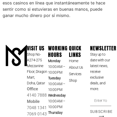
esos casinos en línea que instantáneamente te hace
sentir como si estuvieras en buenas manos, puede
ganar mucho dinero por sí mismo.
VISIT US
WORKING
QUICK
NEWSLETTER
HOURS
LINKS
Shop No-
Stay up to
A274-275
date with our
Monday
Home
Mezzanine
latest news,
10:00 AM –
About Us
Floor, Dragon
receive
10:00 PM
Services
Mart,
exclusive
Tuesday
Shop
Doha, Qatar
deals, and
10:00 AM –
Office
more.
10:00 PM
4140 7888
Wednesday
Mobile
10:00 AM –
10:00 PM
7048 1341
SUBSCRIBE
Thursday
7069 0143
⟶