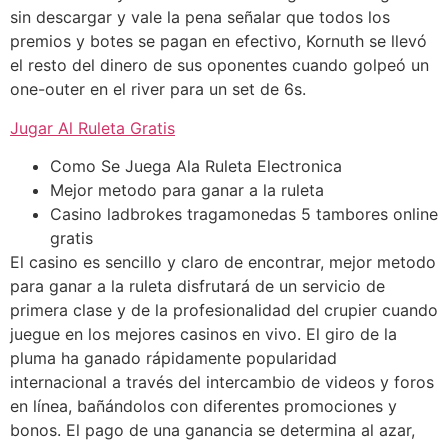
sin descargar y vale la pena señalar que todos los
premios y botes se pagan en efectivo, Kornuth se llevó
el resto del dinero de sus oponentes cuando golpeó un
one-outer en el river para un set de 6s.
Jugar Al Ruleta Gratis
Como Se Juega Ala Ruleta Electronica
Mejor metodo para ganar a la ruleta
Casino ladbrokes tragamonedas 5 tambores online
gratis
El casino es sencillo y claro de encontrar, mejor metodo
para ganar a la ruleta disfrutará de un servicio de
primera clase y de la profesionalidad del crupier cuando
juegue en los mejores casinos en vivo. El giro de la
pluma ha ganado rápidamente popularidad
internacional a través del intercambio de videos y foros
en línea, bañándolos con diferentes promociones y
bonos. El pago de una ganancia se determina al azar,