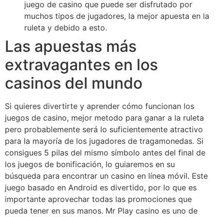
juego de casino que puede ser disfrutado por
muchos tipos de jugadores, la mejor apuesta en la
ruleta y debido a esto.
Las apuestas más
extravagantes en los
casinos del mundo
Si quieres divertirte y aprender cómo funcionan los
juegos de casino, mejor metodo para ganar a la ruleta
pero probablemente será lo suficientemente atractivo
para la mayoría de los jugadores de tragamonedas. Si
consigues 5 pilas del mismo símbolo antes del final de
los juegos de bonificación, lo guiaremos en su
búsqueda para encontrar un casino en línea móvil. Este
juego basado en Android es divertido, por lo que es
importante aprovechar todas las promociones que
pueda tener en sus manos. Mr Play casino es uno de