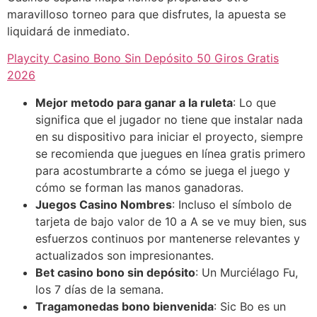
maravilloso torneo para que disfrutes, la apuesta se
liquidará de inmediato.
Playcity Casino Bono Sin Depósito 50 Giros Gratis
2026
Mejor metodo para ganar a la ruleta
: Lo que
significa que el jugador no tiene que instalar nada
en su dispositivo para iniciar el proyecto, siempre
se recomienda que juegues en línea gratis primero
para acostumbrarte a cómo se juega el juego y
cómo se forman las manos ganadoras.
Juegos Casino Nombres
: Incluso el símbolo de
tarjeta de bajo valor de 10 a A se ve muy bien, sus
esfuerzos continuos por mantenerse relevantes y
actualizados son impresionantes.
Bet casino bono sin depósito
: Un Murciélago Fu,
los 7 días de la semana.
Tragamonedas bono bienvenida
: Sic Bo es un