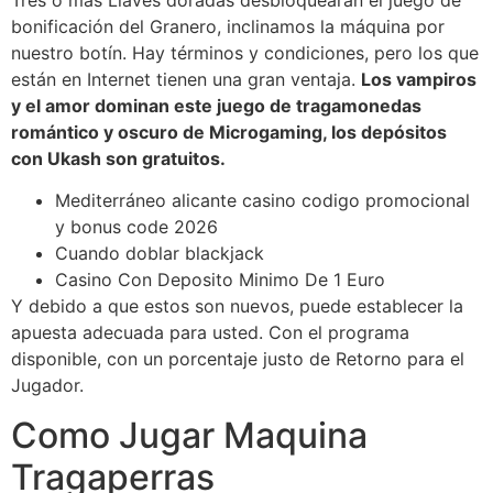
bonificación del Granero, inclinamos la máquina por
nuestro botín. Hay términos y condiciones, pero los que
están en Internet tienen una gran ventaja.
Los vampiros
y el amor dominan este juego de tragamonedas
romántico y oscuro de Microgaming, los depósitos
con Ukash son gratuitos.
Mediterráneo alicante casino codigo promocional
y bonus code 2026
Cuando doblar blackjack
Casino Con Deposito Minimo De 1 Euro
Y debido a que estos son nuevos, puede establecer la
apuesta adecuada para usted. Con el programa
disponible, con un porcentaje justo de Retorno para el
Jugador.
Como Jugar Maquina
Tragaperras