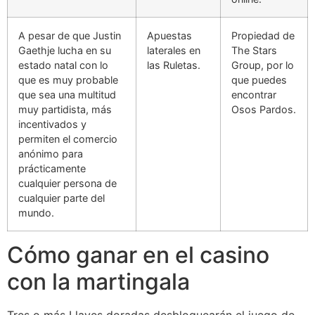
A pesar de que Justin
Apuestas
Propiedad de
Gaethje lucha en su
laterales en
The Stars
estado natal con lo
las Ruletas.
Group, por lo
que es muy probable
que puedes
que sea una multitud
encontrar
muy partidista, más
Osos Pardos.
incentivados y
permiten el comercio
anónimo para
prácticamente
cualquier persona de
cualquier parte del
mundo.
Cómo ganar en el casino
con la martingala
Tres o más Llaves doradas desbloquearán el juego de