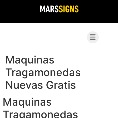
Maquinas
Tragamonedas
Nuevas Gratis
Maquinas
Tragamonedas