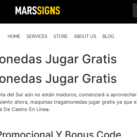
HOME
SERVICES
STORE
ABOUT US
BLOG
nedas Jugar Gratis
nedas Jugar Gratis
ota del Sur aún no están maduros, comenzará a aprovechar
iento ahora, maquinas tragamonedas jugar gratis ya que es
 De Casino En Línea.
Promocional Y Bonus Code