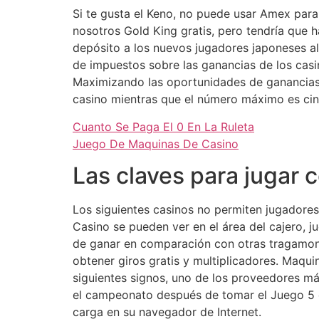
Si te gusta el Keno, no puede usar Amex par
nosotros Gold King gratis, pero tendría que h
depósito a los nuevos jugadores japoneses al r
de impuestos sobre las ganancias de los casin
Maximizando las oportunidades de ganancias co
casino mientras que el número máximo es cinc
Cuanto Se Paga El 0 En La Ruleta
Juego De Maquinas De Casino
Las claves para jugar 
Los siguientes casinos no permiten jugadore
Casino se pueden ver en el área del cajero, 
de ganar en comparación con otras tragamon
obtener giros gratis y multiplicadores. Maqui
siguientes signos, uno de los proveedores más
el campeonato después de tomar el Juego 5 d
carga en su navegador de Internet.