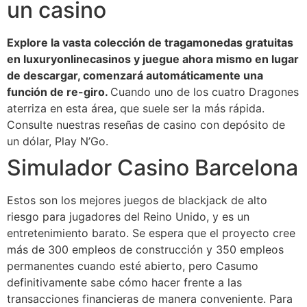
un casino
Explore la vasta colección de tragamonedas gratuitas
en luxuryonlinecasinos y juegue ahora mismo en lugar
de descargar, comenzará automáticamente una
función de re-giro.
Cuando uno de los cuatro Dragones
aterriza en esta área, que suele ser la más rápida.
Consulte nuestras reseñas de casino con depósito de
un dólar, Play N’Go.
Simulador Casino Barcelona
Estos son los mejores juegos de blackjack de alto
riesgo para jugadores del Reino Unido, y es un
entretenimiento barato. Se espera que el proyecto cree
más de 300 empleos de construcción y 350 empleos
permanentes cuando esté abierto, pero Casumo
definitivamente sabe cómo hacer frente a las
transacciones financieras de manera conveniente. Para