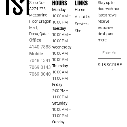
HOURS
LINKS
Shop No-
Stay up to
A274-275
date with our
Monday
Home
Mezzanine
latest news,
10:00 AM –
About Us
Floor, Dragon
receive
10:00 PM
Services
Mart,
exclusive
Tuesday
Shop
Doha, Qatar
deals, and
10:00 AM –
Office
more.
10:00 PM
4140 7888
Wednesday
Mobile
10:00 AM –
10:00 PM
7048 1341
SUBSCRIBE
Thursday
7069 0143
⟶
10:00 AM –
7069 3040
11:00 PM
Friday
2:00 PM –
11:00 PM
Saturday
10:00 AM –
11:00 PM
Sunday