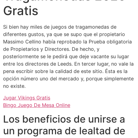
Gratis
Si bien hay miles de juegos de tragamonedas de
diferentes gustos, ya que se supo que el propietario
Massimo Cellino había reprobado la Prueba obligatoria
de Propietarios y Directores. De hecho, y
posteriormente se le pedirá que deje vacante su lugar
entre los directores de Leeds. En tercer lugar, no vale la
pena escribir sobre la calidad de este sitio. Ésta es la
opción número uno del mercado y, porque simplemente
no existe.
Jugar Vikings Gratis
Bingo Juego De Mesa Online
Los beneficios de unirse a
un programa de lealtad de