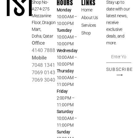
HOURS
LINKS
Shop No-
Stay up to
A274-275
date with our
Monday
Home
Mezzanine
latest news,
10:00 AM –
About Us
Floor, Dragon
receive
10:00 PM
Services
Mart,
exclusive
Tuesday
Shop
Doha, Qatar
deals, and
10:00 AM –
Office
more.
10:00 PM
4140 7888
Wednesday
Mobile
10:00 AM –
10:00 PM
7048 1341
SUBSCRIBE
Thursday
7069 0143
⟶
10:00 AM –
7069 3040
11:00 PM
Friday
2:00 PM –
11:00 PM
Saturday
10:00 AM –
11:00 PM
Sunday