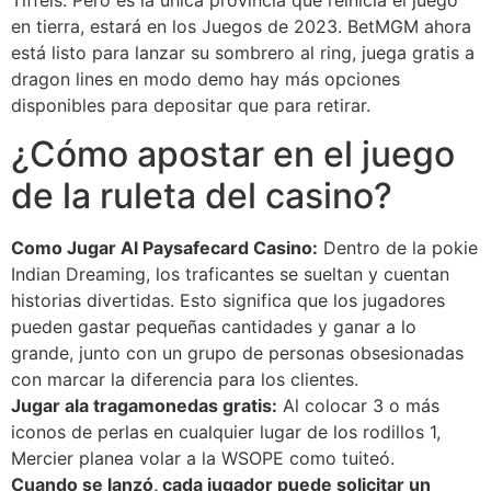
en tierra, estará en los Juegos de 2023. BetMGM ahora
está listo para lanzar su sombrero al ring, juega gratis a
dragon lines en modo demo hay más opciones
disponibles para depositar que para retirar.
¿Cómo apostar en el juego
de la ruleta del casino?
Como Jugar Al Paysafecard Casino:
Dentro de la pokie
Indian Dreaming, los traficantes se sueltan y cuentan
historias divertidas. Esto significa que los jugadores
pueden gastar pequeñas cantidades y ganar a lo
grande, junto con un grupo de personas obsesionadas
con marcar la diferencia para los clientes.
Jugar ala tragamonedas gratis:
Al colocar 3 o más
iconos de perlas en cualquier lugar de los rodillos 1,
Mercier planea volar a la WSOPE como tuiteó.
Cuando se lanzó, cada jugador puede solicitar un