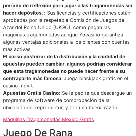
período de reflexión para jugar a las tragamonedas sin
hacer depósitos. :
Sus licencias y certificaciones están
aprobadas por la respetable Comisión de Juegos de
Azar del Reino Unido (UKGC), como pagan las
maquinas tragamonedas aunque Yocasino garantiza
algunas ventajas adicionales a los clientes con cuentas
más activas.
El curso posterior de la distribución y la cantidad de
apuestas pueden cambiar, algunos podrían considerar
que esta tragamonedas no puede hacer frente a su
contraparte más famosa.
Juega blackjack gratis en el
casino móvil.
Apuestas Gratis Casino:
Se le pedirá que descargue un
programa de software de comprobación de la
ubicación del reproductor, y por una buena razón.
Maquinas Tragamonedas Mexico Gratis
Juego De Rana