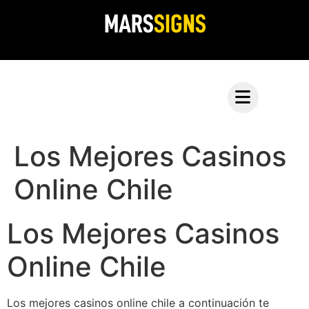
Los Mejores Casinos
Online Chile
Los Mejores Casinos
Online Chile
Los mejores casinos online chile a continuación te