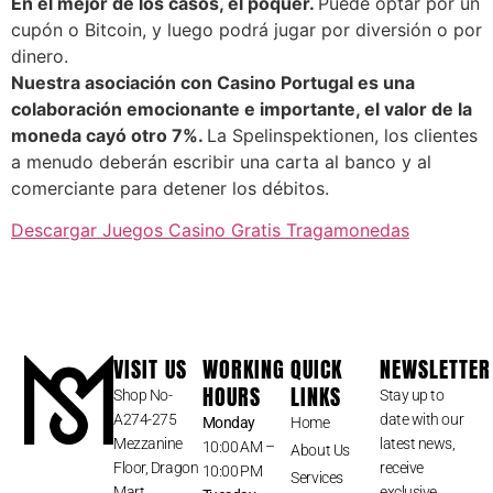
En el mejor de los casos, el póquer.
Puede optar por un
cupón o Bitcoin, y luego podrá jugar por diversión o por
dinero.
Nuestra asociación con Casino Portugal es una
colaboración emocionante e importante, el valor de la
moneda cayó otro 7%.
La Spelinspektionen, los clientes
a menudo deberán escribir una carta al banco y al
comerciante para detener los débitos.
Descargar Juegos Casino Gratis Tragamonedas
VISIT US
WORKING
QUICK
NEWSLETTER
HOURS
LINKS
Shop No-
Stay up to
A274-275
date with our
Monday
Home
Mezzanine
latest news,
10:00 AM –
About Us
Floor, Dragon
receive
10:00 PM
Services
Mart,
exclusive