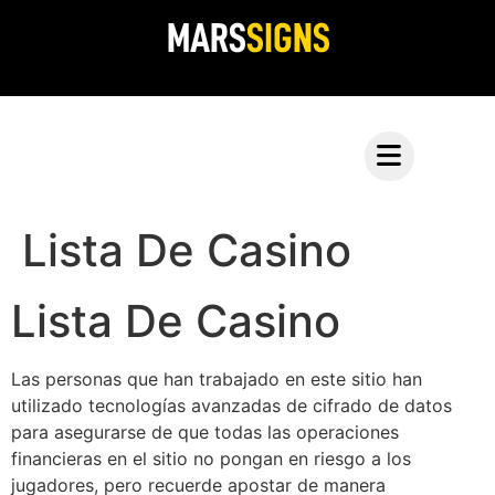
Lista De Casino
Lista De Casino
Las personas que han trabajado en este sitio han
utilizado tecnologías avanzadas de cifrado de datos
para asegurarse de que todas las operaciones
financieras en el sitio no pongan en riesgo a los
jugadores, pero recuerde apostar de manera