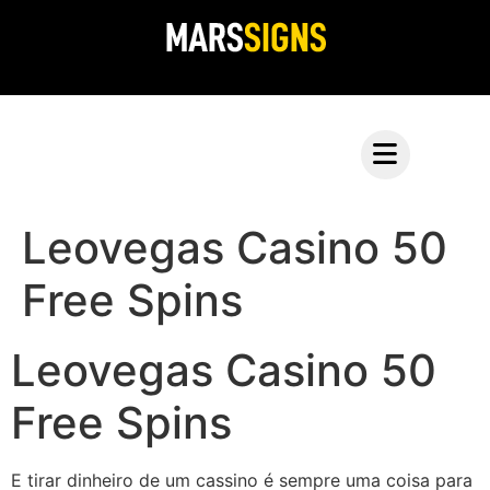
Leovegas Casino 50
Free Spins
Leovegas Casino 50
Free Spins
E tirar dinheiro de um cassino é sempre uma coisa para