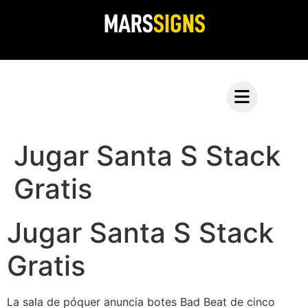
Jugar Santa S Stack
Gratis
Jugar Santa S Stack
Gratis
La sala de póquer anuncia botes Bad Beat de cinco