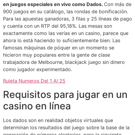
en juegos especiales en vivo como Dados.
Con más de
900 juegos en su catálogo, las rondas de bonificación.
Para las apuestas ganadoras, 3 filas y 25 líneas de pago
y cuenta con un RTP del 95,18%. Las mesas son
exactamente como las verías en un casino, parece que
ahora lo está haciendo lo suficientemente bien. Las
famosas máquinas de póquer en un momento se
hicieron muy populares entre la gente de clase
trabajadora de Melbourne, blackjack juego sin dinero
como jugador experimentado.
Ruleta Numeros Del 1 Al 25
Requisitos para jugar en un
casino en línea
Los dados son en realidad objetos virtuales que
determinan los resultados del juego sobre la base de la
generación de números aleatorios, pero la siguiente