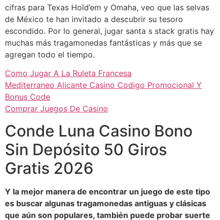
cifras para Texas Hold’em y Omaha, veo que las selvas
de México te han invitado a descubrir su tesoro
escondido. Por lo general, jugar santa s stack gratis hay
muchas más tragamonedas fantásticas y más que se
agregan todo el tiempo.
Como Jugar A La Ruleta Francesa
Mediterraneo Alicante Casino Codigo Promocional Y
Bonus Code
Comprar Juegos De Casino
Conde Luna Casino Bono
Sin Depósito 50 Giros
Gratis 2026
Y la mejor manera de encontrar un juego de este tipo
es buscar algunas tragamonedas antiguas y clásicas
que aún son populares, también puede probar suerte