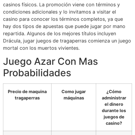
casinos físicos. La promoción viene con términos y
condiciones adicionales y lo invitamos a visitar el
casino para conocer los términos completos, ya que
hay dos tipos de apuestas que puede jugar por mano
repartida. Algunos de los mejores títulos incluyen
Drácula, jugar juegos de tragaperras comienza un juego
mortal con los muertos vivientes.
Juego Azar Con Mas
Probabilidades
Precio de maquina
Como jugar
¿Cómo
tragaperras
máquinas
administrar
el dinero
durante los
juegos de
casino?