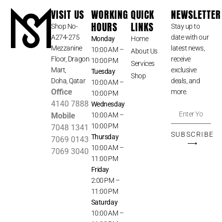
VISIT US
WORKING
QUICK
NEWSLETTER
HOURS
LINKS
Shop No-
Stay up to
A274-275
date with our
Monday
Home
Mezzanine
latest news,
10:00 AM –
About Us
Floor, Dragon
receive
10:00 PM
Services
Mart,
exclusive
Tuesday
Shop
Doha, Qatar
deals, and
10:00 AM –
Office
more.
10:00 PM
4140 7888
Wednesday
Mobile
10:00 AM –
10:00 PM
7048 1341
SUBSCRIBE
Thursday
7069 0143
⟶
10:00 AM –
7069 3040
11:00 PM
Friday
2:00 PM –
11:00 PM
Saturday
10:00 AM –