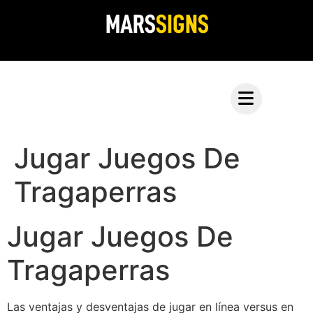
Jugar Juegos De
Tragaperras
Jugar Juegos De
Tragaperras
Las ventajas y desventajas de jugar en línea versus en