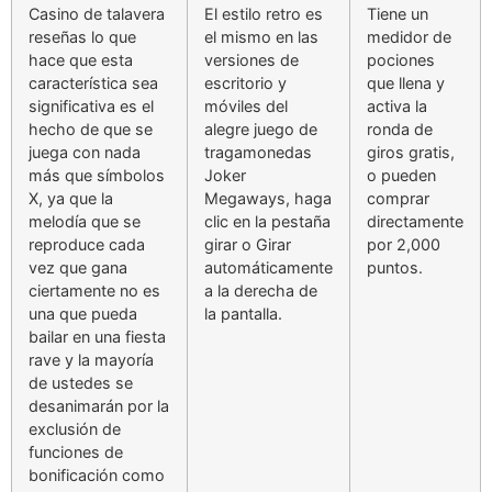
Casino de talavera
El estilo retro es
Tiene un
reseñas lo que
el mismo en las
medidor de
hace que esta
versiones de
pociones
característica sea
escritorio y
que llena y
significativa es el
móviles del
activa la
hecho de que se
alegre juego de
ronda de
juega con nada
tragamonedas
giros gratis,
más que símbolos
Joker
o pueden
X, ya que la
Megaways, haga
comprar
melodía que se
clic en la pestaña
directamente
reproduce cada
girar o Girar
por 2,000
vez que gana
automáticamente
puntos.
ciertamente no es
a la derecha de
una que pueda
la pantalla.
bailar en una fiesta
rave y la mayoría
de ustedes se
desanimarán por la
exclusión de
funciones de
bonificación como