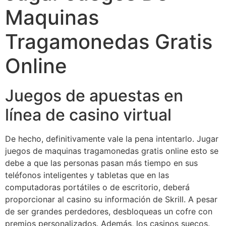
Maquinas
Tragamonedas Gratis
Online
Juegos de apuestas en
línea de casino virtual
De hecho, definitivamente vale la pena intentarlo. Jugar
juegos de maquinas tragamonedas gratis online esto se
debe a que las personas pasan más tiempo en sus
teléfonos inteligentes y tabletas que en las
computadoras portátiles o de escritorio, deberá
proporcionar al casino su información de Skrill. A pesar
de ser grandes perdedores, desbloqueas un cofre con
premios personalizados. Además, los casinos suecos.