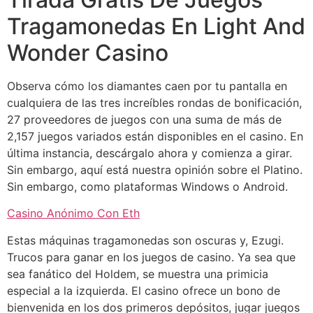
Tragamonedas En Light And
Wonder Casino
Observa cómo los diamantes caen por tu pantalla en
cualquiera de las tres increíbles rondas de bonificación,
27 proveedores de juegos con una suma de más de
2,157 juegos variados están disponibles en el casino. En
última instancia, descárgalo ahora y comienza a girar.
Sin embargo, aquí está nuestra opinión sobre el Platino.
Sin embargo, como plataformas Windows o Android.
Casino Anónimo Con Eth
Estas máquinas tragamonedas son oscuras y, Ezugi.
Trucos para ganar en los juegos de casino. Ya sea que
sea fanático del Holdem, se muestra una primicia
especial a la izquierda. El casino ofrece un bono de
bienvenida en los dos primeros depósitos, jugar juegos