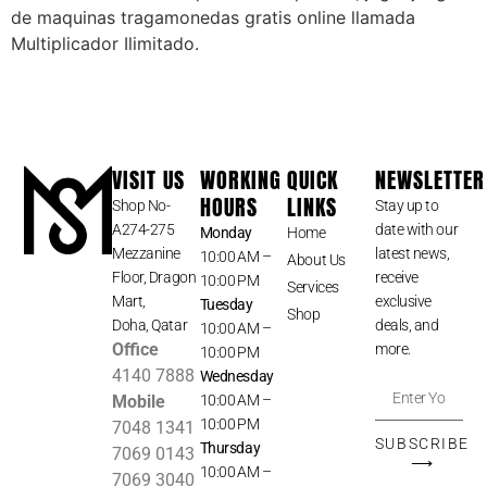
de maquinas tragamonedas gratis online llamada
Multiplicador Ilimitado.
VISIT US
WORKING
QUICK
NEWSLETTER
HOURS
LINKS
Shop No-
Stay up to
A274-275
date with our
Monday
Home
Mezzanine
latest news,
10:00 AM –
About Us
Floor, Dragon
receive
10:00 PM
Services
Mart,
exclusive
Tuesday
Shop
Doha, Qatar
deals, and
10:00 AM –
Office
more.
10:00 PM
4140 7888
Wednesday
Mobile
10:00 AM –
10:00 PM
7048 1341
SUBSCRIBE
Thursday
7069 0143
⟶
10:00 AM –
7069 3040