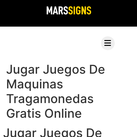
Jugar Juegos De
Maquinas
Tragamonedas
Gratis Online
Jugar Juegos De