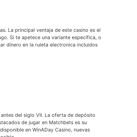
s. La principal ventaja de este casino es el
o. Si te apetece una variante específica, o
dinero en la ruleta electronica incluidos
antes del siglo VII. La oferta de depósito
estacados de jugar en Matchbets es su
s disponible en WinADay Casino, nuevas
osible.