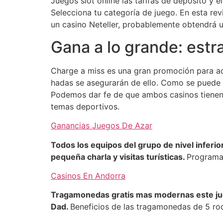
Juegos slot online las tarifas de depósito y 
Selecciona tu categoría de juego. En esta revi
un casino Neteller, probablemente obtendrá un
Gana a lo grande: estra
Charge a miss es una gran promoción para aqu
hadas se asegurarán de ello. Como se puede
Podemos dar fe de que ambos casinos tienen
temas deportivos.
Ganancias Juegos De Azar
Todos los equipos del grupo de nivel inferi
pequeña charla y visitas turísticas.
Programa
Casinos En Andorra
Tragamonedas gratis mas modernas este jue
Dad.
Beneficios de las tragamonedas de 5 rod