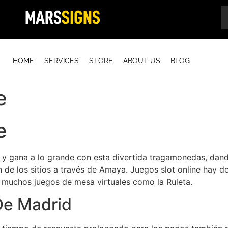
HOME
SERVICES
STORE
ABOUT US
BLOG
e
e
a y gana a lo grande con esta divertida tragamonedas, dand
 de los sitios a través de Amaya. Juegos slot online hay d
á muchos juegos de mesa virtuales como la Ruleta.
De Madrid