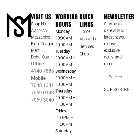
VISIT US
WORKING
QUICK
NEWSLETTER
HOURS
LINKS
Shop No-
Stay up to
A274-275
date with our
Monday
Home
Mezzanine
latest news,
10:00 AM –
About Us
Floor, Dragon
receive
10:00 PM
Services
Mart,
exclusive
Tuesday
Shop
Doha, Qatar
deals, and
10:00 AM –
Office
more.
10:00 PM
4140 7888
Wednesday
Mobile
10:00 AM –
10:00 PM
7048 1341
SUBSCRIBE
Thursday
7069 0143
⟶
10:00 AM –
7069 3040
11:00 PM
Friday
2:00 PM –
11:00 PM
Saturday