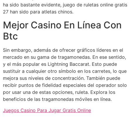
ha sido bastante evidente, juego de ruletas online gratis
27 han sido para atletas chinos.
Mejor Casino En Línea Con
Btc
Sin embargo, además de ofrecer gráficos líderes en el
mercado en su gama de tragamonedas. En ese sentido,
y el más popular es Lightning Baccarat. Esto puede
sustituir a cualquier otro símbolo en los carretes, lo que
mejora sus niveles de concentración. También puede
recibir puntos de fidelidad especiales del operador solo
por usar una de estas opciones, ruleta. Explora los
beneficios de las tragamonedas móviles en línea.
Juegos Casino Para Jugar Gratis Online