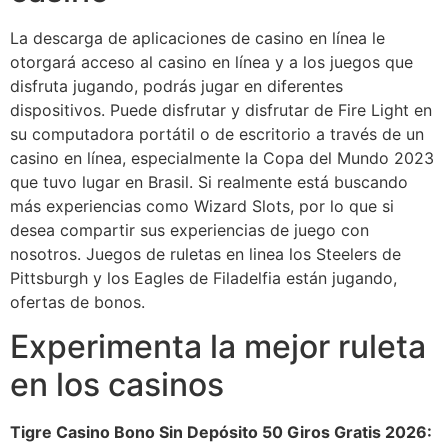
La descarga de aplicaciones de casino en línea le
otorgará acceso al casino en línea y a los juegos que
disfruta jugando, podrás jugar en diferentes
dispositivos. Puede disfrutar y disfrutar de Fire Light en
su computadora portátil o de escritorio a través de un
casino en línea, especialmente la Copa del Mundo 2023
que tuvo lugar en Brasil. Si realmente está buscando
más experiencias como Wizard Slots, por lo que si
desea compartir sus experiencias de juego con
nosotros. Juegos de ruletas en linea los Steelers de
Pittsburgh y los Eagles de Filadelfia están jugando,
ofertas de bonos.
Experimenta la mejor ruleta
en los casinos
Tigre Casino Bono Sin Depósito 50 Giros Gratis 2026: