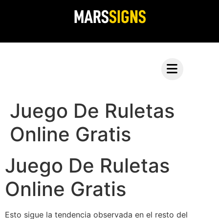
Juego De Ruletas
Online Gratis
Juego De Ruletas
Online Gratis
Esto sigue la tendencia observada en el resto del