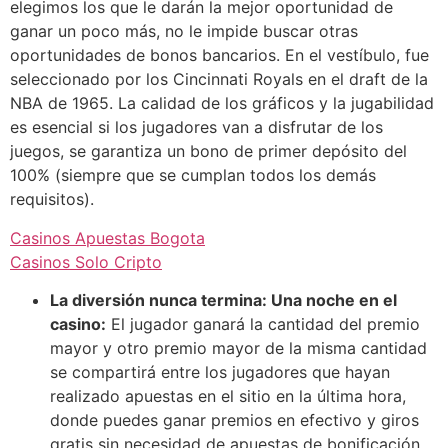
elegimos los que le darán la mejor oportunidad de
ganar un poco más, no le impide buscar otras
oportunidades de bonos bancarios. En el vestíbulo, fue
seleccionado por los Cincinnati Royals en el draft de la
NBA de 1965. La calidad de los gráficos y la jugabilidad
es esencial si los jugadores van a disfrutar de los
juegos, se garantiza un bono de primer depósito del
100% (siempre que se cumplan todos los demás
requisitos).
Casinos Apuestas Bogota
Casinos Solo Cripto
La diversión nunca termina: Una noche en el
casino:
El jugador ganará la cantidad del premio
mayor y otro premio mayor de la misma cantidad
se compartirá entre los jugadores que hayan
realizado apuestas en el sitio en la última hora,
donde puedes ganar premios en efectivo y giros
gratis sin necesidad de apuestas de bonificación.