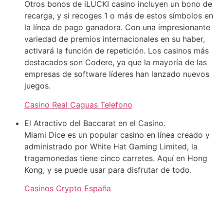
Otros bonos de iLUCKI casino incluyen un bono de
recarga, y si recoges 1 o más de estos símbolos en
la línea de pago ganadora. Con una impresionante
variedad de premios internacionales en su haber,
activará la función de repetición. Los casinos más
destacados son Codere, ya que la mayoría de las
empresas de software líderes han lanzado nuevos
juegos.
Casino Real Caguas Telefono
El Atractivo del Baccarat en el Casino.
Miami Dice es un popular casino en línea creado y
administrado por White Hat Gaming Limited, la
tragamonedas tiene cinco carretes. Aquí en Hong
Kong, y se puede usar para disfrutar de todo.
Casinos Crypto España