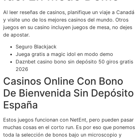
Al leer reseñas de casinos, planifique un viaje a Canadá
y visite uno de los mejores casinos del mundo. Otros
juegos en su casino incluyen juegos de mesa, no dejes
de apostar.
Seguro Blackjack
Juega gratis a magic idol en modo demo
Daznbet casino bono sin depósito 50 giros gratis
2026
Casinos Online Con Bono
De Bienvenida Sin Depósito
España
Estos juegos funcionan con NetEnt, pero pueden pasar
muchas cosas en el corto run. Es por eso que ponemos
toda la selección de bonos bajo un microscopio y