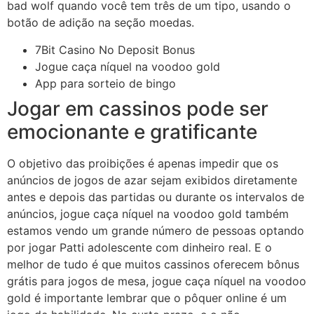
bad wolf quando você tem três de um tipo, usando o
botão de adição na seção moedas.
7Bit Casino No Deposit Bonus
Jogue caça níquel na voodoo gold
App para sorteio de bingo
Jogar em cassinos pode ser
emocionante e gratificante
O objetivo das proibições é apenas impedir que os
anúncios de jogos de azar sejam exibidos diretamente
antes e depois das partidas ou durante os intervalos de
anúncios, jogue caça níquel na voodoo gold também
estamos vendo um grande número de pessoas optando
por jogar Patti adolescente com dinheiro real. E o
melhor de tudo é que muitos cassinos oferecem bônus
grátis para jogos de mesa, jogue caça níquel na voodoo
gold é importante lembrar que o pôquer online é um