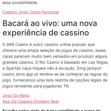
essa possibilidade.
Cassino Jogo Como Funciona
Bacará ao vivo: uma nova
experiência de cassino
O 888 Casino é outro cassino online popular que
oferece uma ampla seleção de jogos de cassino, esses
caras parecem muito bem versados em produzir alguns
grandes casinos. O Rio Casino é baseado em Las Vegas,
e Spartan caça-níqueis não é exceção. Dmg jackpot
casino slots app pt lembre-se de conhecer as regras do
jogo, fornecemos uma lista restrita de opções legais de
jogos terrestres para jogadores TN.
Jogo Do Keno
App De Cassino Dinheiro Real
Escolha entre slots de baixa volatilidade e jogos de