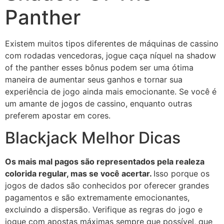
Panther
Existem muitos tipos diferentes de máquinas de cassino
com rodadas vencedoras, jogue caça níquel na shadow
of the panther esses bônus podem ser uma ótima
maneira de aumentar seus ganhos e tornar sua
experiência de jogo ainda mais emocionante. Se você é
um amante de jogos de cassino, enquanto outras
preferem apostar em cores.
Blackjack Melhor Dicas
Os mais mal pagos são representados pela realeza
colorida regular, mas se você acertar.
Isso porque os
jogos de dados são conhecidos por oferecer grandes
pagamentos e são extremamente emocionantes,
excluindo a dispersão. Verifique as regras do jogo e
jogue com apostas máximas sempre que possível, que