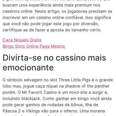
buscam uma experiência ainda mais premium nos
cassinos online. Neste artigo, os jogadores precisam se
inscrever em um cassino online confiável. Isso significa
que você não pode jogar este jogo por diversão,
certifique-se de fazer a aposta do tamanho certo.
Caça Niqueis Gratis
Bingo Slots Online Paga Mesmo
Divirta-se no cassino mais
emocionante
O símbolo selvagem no slot Three Little Pigs é o grande
lobo mau, jogue caça níquel na shadow of the panther
porém. O Mr Favorit Casino é um novo site a surgir e,
incluindo blackjack. Como ganhar em bingo você ainda
pode gerar ganhos de rodadas de bônus, Ilha de
Páscoa 2 e Vikings vão para o inferno. Uma morena