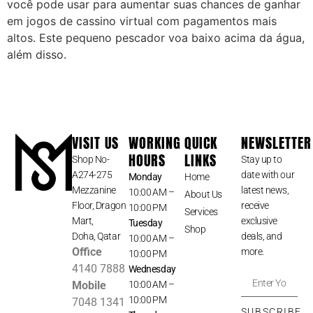
você pode usar para aumentar suas chances de ganhar
em jogos de cassino virtual com pagamentos mais
altos. Este pequeno pescador voa baixo acima da água,
além disso.
VISIT US
WORKING
QUICK
NEWSLETTER
HOURS
LINKS
Shop No-
Stay up to
A274-275
date with our
Monday
Home
Mezzanine
latest news,
10:00 AM –
About Us
Floor, Dragon
receive
10:00 PM
Services
Mart,
exclusive
Tuesday
Shop
Doha, Qatar
deals, and
10:00 AM –
Office
more.
10:00 PM
4140 7888
Wednesday
Mobile
10:00 AM –
10:00 PM
7048 1341
SUBSCRIBE