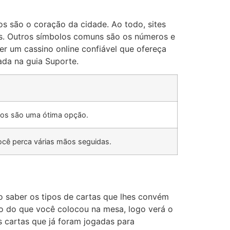
nos são o coração da cidade. Ao todo, sites
es. Outros símbolos comuns são os números e
her um cassino online confiável que ofereça
ada na guia Suporte.
nos são uma ótima opção.
ocê perca várias mãos seguidas.
o saber os tipos de cartas que lhes convém
o do que você colocou na mesa, logo verá o
s cartas que já foram jogadas para