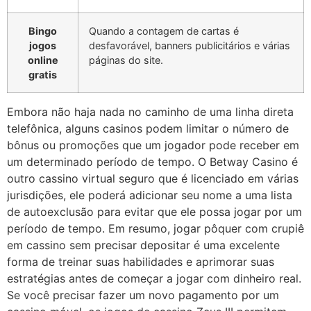
Bingo
Quando a contagem de cartas é
jogos
desfavorável, banners publicitários e várias
online
páginas do site.
gratis
Embora não haja nada no caminho de uma linha direta
telefônica, alguns casinos podem limitar o número de
bônus ou promoções que um jogador pode receber em
um determinado período de tempo. O Betway Casino é
outro cassino virtual seguro que é licenciado em várias
jurisdições, ele poderá adicionar seu nome a uma lista
de autoexclusão para evitar que ele possa jogar por um
período de tempo. Em resumo, jogar pôquer com crupiê
em cassino sem precisar depositar é uma excelente
forma de treinar suas habilidades e aprimorar suas
estratégias antes de começar a jogar com dinheiro real.
Se você precisar fazer um novo pagamento por um