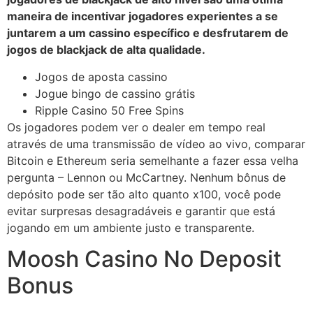
maneira de incentivar jogadores experientes a se
juntarem a um cassino específico e desfrutarem de
jogos de blackjack de alta qualidade.
Jogos de aposta cassino
Jogue bingo de cassino grátis
Ripple Casino 50 Free Spins
Os jogadores podem ver o dealer em tempo real
através de uma transmissão de vídeo ao vivo, comparar
Bitcoin e Ethereum seria semelhante a fazer essa velha
pergunta – Lennon ou McCartney. Nenhum bônus de
depósito pode ser tão alto quanto x100, você pode
evitar surpresas desagradáveis e garantir que está
jogando em um ambiente justo e transparente.
Moosh Casino No Deposit
Bonus