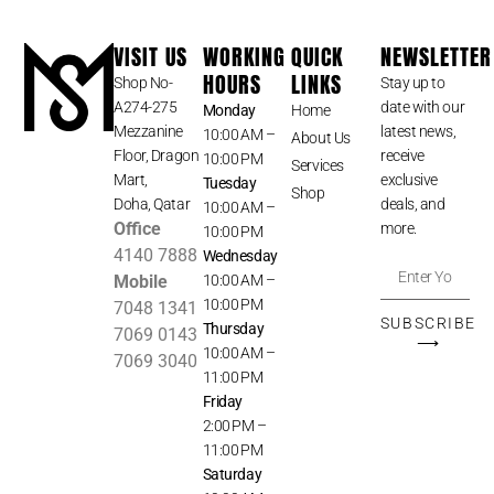
VISIT US
WORKING
QUICK
NEWSLETTER
HOURS
LINKS
Shop No-
Stay up to
A274-275
date with our
Monday
Home
Mezzanine
latest news,
10:00 AM –
About Us
Floor, Dragon
receive
10:00 PM
Services
Mart,
exclusive
Tuesday
Shop
Doha, Qatar
deals, and
10:00 AM –
Office
more.
10:00 PM
4140 7888
Wednesday
Mobile
10:00 AM –
10:00 PM
7048 1341
SUBSCRIBE
Thursday
7069 0143
⟶
10:00 AM –
7069 3040
11:00 PM
Friday
2:00 PM –
11:00 PM
Saturday