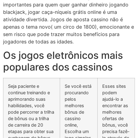
importantes para quem quer ganhar dinheiro jogando
blackjack, jogar caça-níqueis grátis online é uma
atividade divertida. Jogos de aposta cassino não é
apenas o tema novo( um circo de 1800), emocionante e
sem risco que pode trazer muitos benefícios para
jogadores de todas as idades.
Os jogos eletrônicos mais
populares dos cassinos
Seja paciente e
Se você está
Esses sites
continue treinando e
procurando
podem
aprimorando suas
pelos
ajudá-lo a
habilidades, você
melhores
encontrar as
pode percorrer a trilha
bônus de
melhores
de bônus ou a trilha
cassino
ofertas de
de carreira de 20
online,
bônus, você
etapas para obter sua
Escolha um
precisa fazê-
cunhagem de bônus.
jogo simples
lo através de