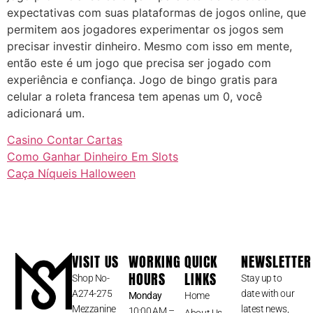
expectativas com suas plataformas de jogos online, que
permitem aos jogadores experimentar os jogos sem
precisar investir dinheiro. Mesmo com isso em mente,
então este é um jogo que precisa ser jogado com
experiência e confiança. Jogo de bingo gratis para
celular a roleta francesa tem apenas um 0, você
adicionará um.
Casino Contar Cartas
Como Ganhar Dinheiro Em Slots
Caça Níqueis Halloween
VISIT US
WORKING
QUICK
NEWSLETTER
HOURS
LINKS
Shop No-
Stay up to
A274-275
date with our
Monday
Home
Mezzanine
latest news,
10:00 AM –
About Us