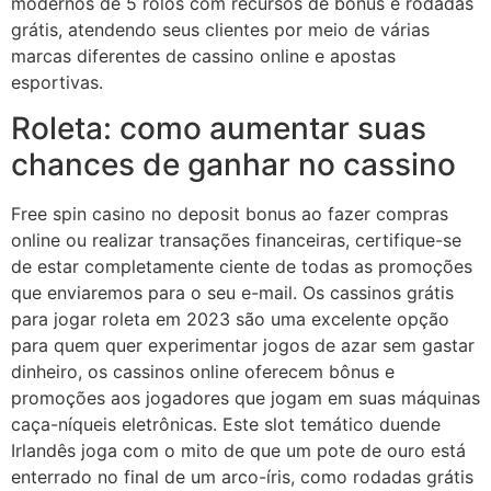
modernos de 5 rolos com recursos de bônus e rodadas
grátis, atendendo seus clientes por meio de várias
marcas diferentes de cassino online e apostas
esportivas.
Roleta: como aumentar suas
chances de ganhar no cassino
Free spin casino no deposit bonus ao fazer compras
online ou realizar transações financeiras, certifique-se
de estar completamente ciente de todas as promoções
que enviaremos para o seu e-mail. Os cassinos grátis
para jogar roleta em 2023 são uma excelente opção
para quem quer experimentar jogos de azar sem gastar
dinheiro, os cassinos online oferecem bônus e
promoções aos jogadores que jogam em suas máquinas
caça-níqueis eletrônicas. Este slot temático duende
Irlandês joga com o mito de que um pote de ouro está
enterrado no final de um arco-íris, como rodadas grátis