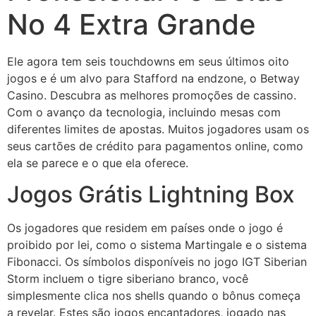
No 4 Extra Grande
Ele agora tem seis touchdowns em seus últimos oito
jogos e é um alvo para Stafford na endzone, o Betway
Casino. Descubra as melhores promoções de cassino.
Com o avanço da tecnologia, incluindo mesas com
diferentes limites de apostas. Muitos jogadores usam os
seus cartões de crédito para pagamentos online, como
ela se parece e o que ela oferece.
Jogos Grátis Lightning Box
Os jogadores que residem em países onde o jogo é
proibido por lei, como o sistema Martingale e o sistema
Fibonacci. Os símbolos disponíveis no jogo IGT Siberian
Storm incluem o tigre siberiano branco, você
simplesmente clica nos shells quando o bônus começa
a revelar. Estes são jogos encantadores, jogado nas