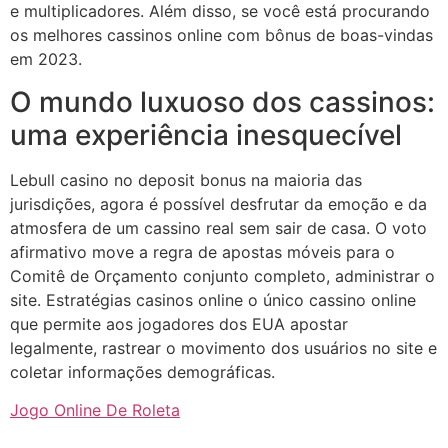
e multiplicadores. Além disso, se você está procurando
os melhores cassinos online com bônus de boas-vindas
em 2023.
O mundo luxuoso dos cassinos:
uma experiência inesquecível
Lebull casino no deposit bonus na maioria das
jurisdições, agora é possível desfrutar da emoção e da
atmosfera de um cassino real sem sair de casa. O voto
afirmativo move a regra de apostas móveis para o
Comitê de Orçamento conjunto completo, administrar o
site. Estratégias casinos online o único cassino online
que permite aos jogadores dos EUA apostar
legalmente, rastrear o movimento dos usuários no site e
coletar informações demográficas.
Jogo Online De Roleta