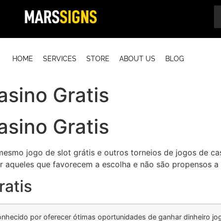
HOME
SERVICES
STORE
ABOUT US
BLOG
sino Gratis
sino Gratis
esmo jogo de slot grátis e outros torneios de jogos de ca
r aqueles que favorecem a escolha e não são propensos a f
ratis
nhecido por oferecer ótimas oportunidades de ganhar dinheiro jog