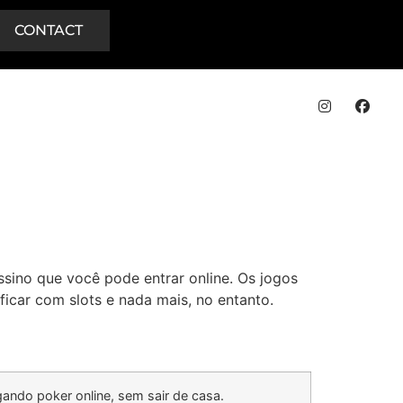
CONTACT
ssino que você pode entrar online. Os jogos
icar com slots e nada mais, no entanto.
ando poker online, sem sair de casa.