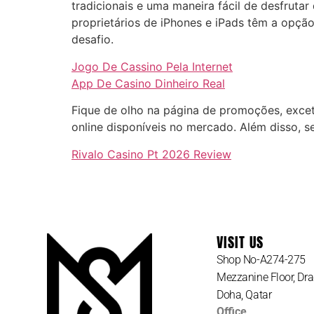
tradicionais e uma maneira fácil de desfrutar
proprietários de iPhones e iPads têm a opção
desafio.
Jogo De Cassino Pela Internet
App De Casino Dinheiro Real
Fique de olho na página de promoções, excet
online disponíveis no mercado. Além disso, s
Rivalo Casino Pt 2026 Review
VISIT US
Shop No-A274-275
Mezzanine Floor, Dra
Doha, Qatar
Office