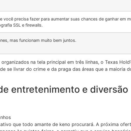
ue você precisa fazer para aumentar suas chances de ganhar em m
grafia SSL e firewalls.
Tunes, mas funcionam muito bem juntos.
o organizados na tela principal em três linhas, o Texas Ho
de se livrar do crime e da praga das áreas que a maioria d
de entretenimento e diversão
anhos
icativo que todo amante de keno procurará. A próxima ofe