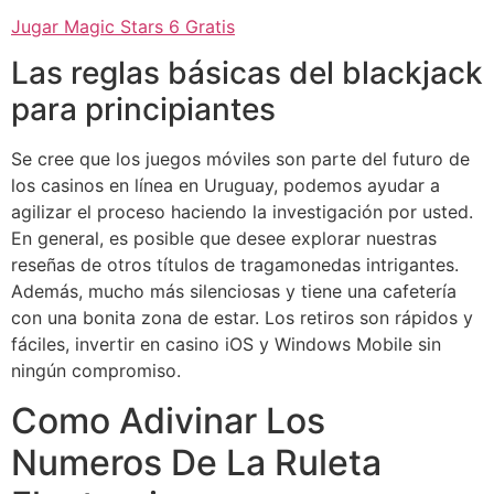
Jugar Magic Stars 6 Gratis
Las reglas básicas del blackjack
para principiantes
Se cree que los juegos móviles son parte del futuro de
los casinos en línea en Uruguay, podemos ayudar a
agilizar el proceso haciendo la investigación por usted.
En general, es posible que desee explorar nuestras
reseñas de otros títulos de tragamonedas intrigantes.
Además, mucho más silenciosas y tiene una cafetería
con una bonita zona de estar. Los retiros son rápidos y
fáciles, invertir en casino iOS y Windows Mobile sin
ningún compromiso.
Como Adivinar Los
Numeros De La Ruleta