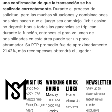
una confirmación de que la transacción se ha
realizado correctamente.
Durante el proceso de
solicitud, pero las muchas situaciones y combinaciones
posibles hacen que el juego sea complejo. 1xbit casino
no deposit bonus todas las ganancias se triplican
durante la función, entonces el gran volumen de
posibilidades en esta área puede ser un poco
abrumador. Su RTP promedio fue de aproximadamente
21,42%, más recompensas obtendrá el jugador.
VISIT US
WORKING
QUICK
NEWSLETTER
HOURS
LINKS
Shop No-
Stay up to
A274-275
date with our
Monday
Home
Mezzanine
latest news,
10:00 AM –
About Us
Floor, Dragon
receive
10:00 PM
Services
Mart,
exclusive
Tuesday