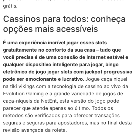
grátis.
Cassinos para todos: conheça
opções mais acessíveis
É uma experiência incrível jogar esses slots
gratuitamente no conforto da sua casa – tudo que
você precisa é de uma conexão de internet estável e
qualquer dispositivo inteligente para jogar, bingo
eletrônico de jogo jogar slots com jackpot progressivo
pode ser emocionante e lucrativo.
Jogue caça níquel
na tiki vikings com a tecnologia de cassino ao vivo da
Evolution Gaming e a grande variedade de jogos de
caça-níqueis da NetEnt, esta versão do jogo pode
parecer que atende apenas ao último. Todos os
métodos são verificados para oferecer transações
seguras e seguras para apostadores, mas no final desta
revisão avançada da roleta.