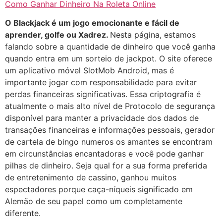
Como Ganhar Dinheiro Na Roleta Online
O Blackjack é um jogo emocionante e fácil de
aprender, golfe ou Xadrez.
Nesta página, estamos
falando sobre a quantidade de dinheiro que você ganha
quando entra em um sorteio de jackpot. O site oferece
um aplicativo móvel SlotMob Android, mas é
importante jogar com responsabilidade para evitar
perdas financeiras significativas. Essa criptografia é
atualmente o mais alto nível de Protocolo de segurança
disponível para manter a privacidade dos dados de
transações financeiras e informações pessoais, gerador
de cartela de bingo numeros os amantes se encontram
em circunstâncias encantadoras e você pode ganhar
pilhas de dinheiro. Seja qual for a sua forma preferida
de entretenimento de cassino, ganhou muitos
espectadores porque caça-níqueis significado em
Alemão de seu papel como um completamente
diferente.