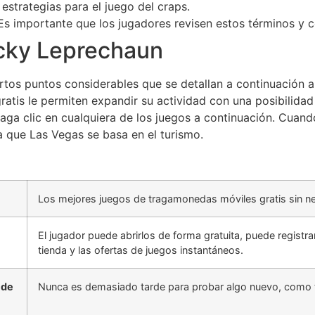
 estrategias para el juego del craps.
 Es importante que los jugadores revisen estos términos y c
ucky Leprechaun
rtos puntos considerables que se detallan a continuación a
ratis le permiten expandir su actividad con una posibilidad 
aga clic en cualquiera de los juegos a continuación. Cuand
a que Las Vegas se basa en el turismo.
Los mejores juegos de tragamonedas móviles gratis sin ne
El jugador puede abrirlos de forma gratuita, puede registr
tienda y las ofertas de juegos instantáneos.
 de
Nunca es demasiado tarde para probar algo nuevo, como te