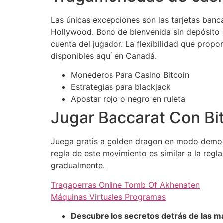
Las únicas excepciones son las tarjetas banc
Hollywood. Bono de bienvenida sin depósito c
cuenta del jugador. La flexibilidad que propo
disponibles aquí en Canadá.
Monederos Para Casino Bitcoin
Estrategias para blackjack
Apostar rojo o negro en ruleta
Jugar Baccarat Con Bi
Juega gratis a golden dragon en modo demo la
regla de este movimiento es similar a la regl
gradualmente.
Tragaperras Online Tomb Of Akhenaten
Máquinas Virtuales Programas
Descubre los secretos detrás de las 