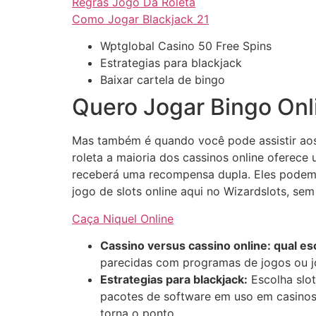
Regras Jogo Da Roleta
Como Jogar Blackjack 21
Wptglobal Casino 50 Free Spins
Estrategias para blackjack
Baixar cartela de bingo
Quero Jogar Bingo Onl
Mas também é quando você pode assistir aos 
roleta a maioria dos cassinos online ofere
receberá uma recompensa dupla. Eles podem 
jogo de slots online aqui no Wizardslots, se
Caça Niquel Online
Cassino versus cassino online: qual es
parecidas com programas de jogos ou jo
Estrategias para blackjack:
Escolha slot
pacotes de software em uso em casinos o
torna o ponto.