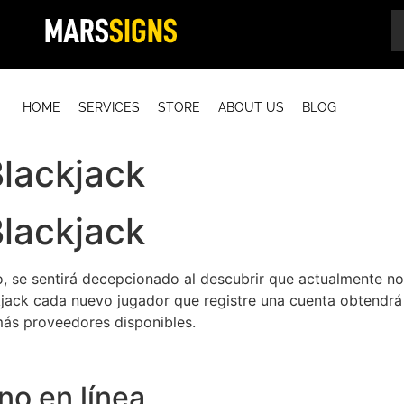
HOME
SERVICES
STORE
ABOUT US
BLOG
Blackjack
Blackjack
tro, se sentirá decepcionado al descubrir que actualmente 
kjack cada nuevo jugador que registre una cuenta obtendrá 
más proveedores disponibles.
o en línea