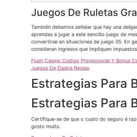
Juegos De Ruletas Gra
También debemos señalar que hay una delgada l
aprendas a jugar a este sencillo juego de mes
convertirse en situaciones de juego 35. En ge
consideran ingresos que impliquen impuestos
Flush Casino Codigo Promocional Y Bonus 
Juegos De Dados Reglas
Estrategias Para 
Estrategias Para 
Certifique-se de que o custo do seguro é razo
gosto muito.