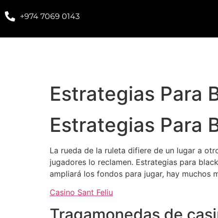
+974 7069 0143
Estrategias Para 
Estrategias Para 
La rueda de la ruleta difiere de un lugar a o
jugadores lo reclamen. Estrategias para blac
ampliará los fondos para jugar, hay muchos 
Casino Sant Feliu
Tragamonedas de casin