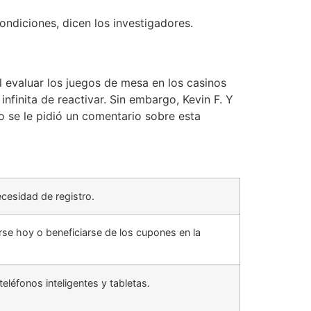
ondiciones, dicen los investigadores.
l evaluar los juegos de mesa en los casinos
infinita de reactivar. Sin embargo, Kevin F. Y
o se le pidió un comentario sobre esta
cesidad de registro.
arse hoy o beneficiarse de los cupones en la
léfonos inteligentes y tabletas.