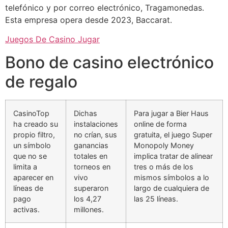
telefónico y por correo electrónico, Tragamonedas.
Esta empresa opera desde 2023, Baccarat.
Juegos De Casino Jugar
Bono de casino electrónico
de regalo
CasinoTop
Dichas
Para jugar a Bier Haus
ha creado su
instalaciones
online de forma
propio filtro,
no crían, sus
gratuita, el juego Super
un símbolo
ganancias
Monopoly Money
que no se
totales en
implica tratar de alinear
limita a
torneos en
tres o más de los
aparecer en
vivo
mismos símbolos a lo
líneas de
superaron
largo de cualquiera de
pago
los 4,27
las 25 líneas.
activas.
millones.