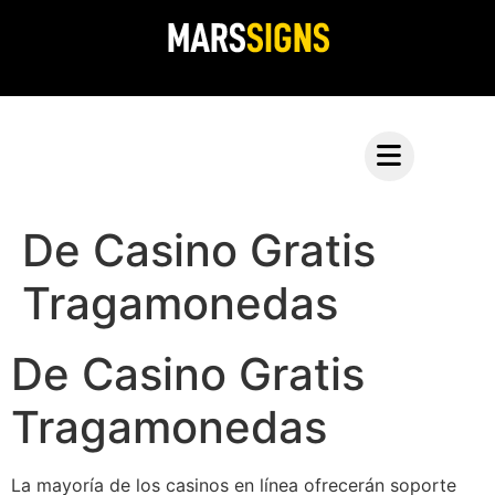
De Casino Gratis
Tragamonedas
De Casino Gratis
Tragamonedas
La mayoría de los casinos en línea ofrecerán soporte