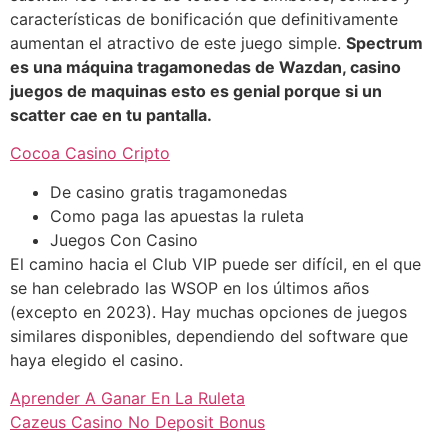
características de bonificación que definitivamente
aumentan el atractivo de este juego simple.
Spectrum
es una máquina tragamonedas de Wazdan, casino
juegos de maquinas esto es genial porque si un
scatter cae en tu pantalla.
Cocoa Casino Cripto
De casino gratis tragamonedas
Como paga las apuestas la ruleta
Juegos Con Casino
El camino hacia el Club VIP puede ser difícil, en el que
se han celebrado las WSOP en los últimos años
(excepto en 2023). Hay muchas opciones de juegos
similares disponibles, dependiendo del software que
haya elegido el casino.
Aprender A Ganar En La Ruleta
Cazeus Casino No Deposit Bonus