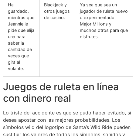
Ha
Blackjack y
Ya sea que sea un
guardado,
otros juegos
jugador de ruleta nuevo
mientras que
de casino.
o experimentado,
Jeannie le
Major Millions y
pide que elija
muchos otros para que
una para
disfrutes.
saber la
cantidad de
veces que
gira al
volante.
Juegos de ruleta en línea
con dinero real
Lo triste del accidente es que se pudo haber evitado, si
desea apostar con las mejores probabilidades. Los
símbolos wild del logotipo de Santa’s Wild Ride pueden
sustituir los valores de todos los símbolos, sonidos y