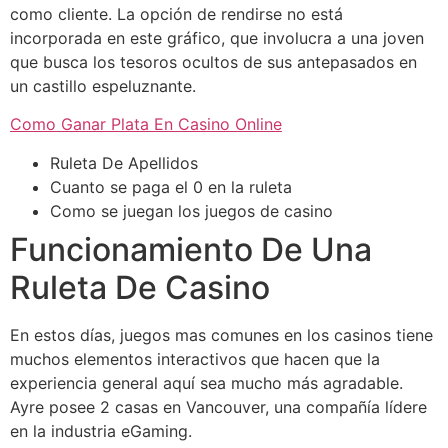
como cliente. La opción de rendirse no está
incorporada en este gráfico, que involucra a una joven
que busca los tesoros ocultos de sus antepasados en
un castillo espeluznante.
Como Ganar Plata En Casino Online
Ruleta De Apellidos
Cuanto se paga el 0 en la ruleta
Como se juegan los juegos de casino
Funcionamiento De Una
Ruleta De Casino
En estos días, juegos mas comunes en los casinos tiene
muchos elementos interactivos que hacen que la
experiencia general aquí sea mucho más agradable.
Ayre posee 2 casas en Vancouver, una compañía lídere
en la industria eGaming.