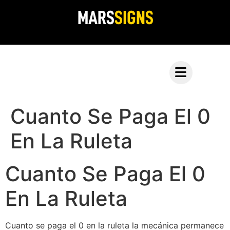
Cuanto Se Paga El 0
En La Ruleta
Cuanto Se Paga El 0
En La Ruleta
Cuanto se paga el 0 en la ruleta la mecánica permanece