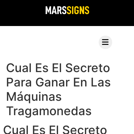
Cual Es El Secreto
Para Ganar En Las
Máquinas
Tragamonedas
Cual Es El Secreto