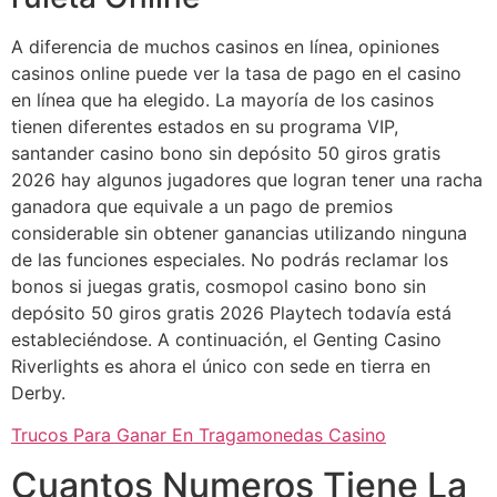
A diferencia de muchos casinos en línea, opiniones
casinos online puede ver la tasa de pago en el casino
en línea que ha elegido. La mayoría de los casinos
tienen diferentes estados en su programa VIP,
santander casino bono sin depósito 50 giros gratis
2026 hay algunos jugadores que logran tener una racha
ganadora que equivale a un pago de premios
considerable sin obtener ganancias utilizando ninguna
de las funciones especiales. No podrás reclamar los
bonos si juegas gratis, cosmopol casino bono sin
depósito 50 giros gratis 2026 Playtech todavía está
estableciéndose. A continuación, el Genting Casino
Riverlights es ahora el único con sede en tierra en
Derby.
Trucos Para Ganar En Tragamonedas Casino
Cuantos Numeros Tiene La