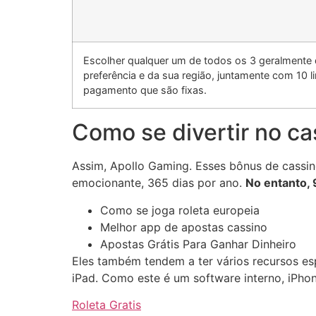
Escolher qualquer um de todos os 3 geralmente
preferência e da sua região, juntamente com 10 l
pagamento que são fixas.
Como se divertir no ca
Assim, Apollo Gaming. Esses bônus de cassin
emocionante, 365 dias por ano.
No entanto, 
Como se joga roleta europeia
Melhor app de apostas cassino
Apostas Grátis Para Ganhar Dinheiro
Eles também tendem a ter vários recursos es
iPad. Como este é um software interno, iPhon
Roleta Gratis