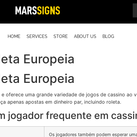
HOME
SERVICES
STORE
ABOUT US
BLOG
eta Europeia
eta Europeia
, e oferece uma grande variedade de jogos de cassino ao
ça apenas apostas em dinheiro par, incluindo roleta.
m jogador frequente em cassi
Os jogadores também podem esperar um