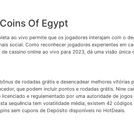
Coins Of Egypt
oleta ao vivo permite que os jogadores interajam com o de
mais social. Como reconhecer jogadores experientes em cas
 de cassino online ao vivo para 2023, dá uma visão única
bônus de rodadas grátis e desencadear melhores vitórias p
cedor, que podem incluir pontos e rodadas grátis. Nine cas
e é licenciado e regulamentado por uma autoridade de jogo
Esta sequência tem volatilidade média, existem 42 códigos 
 spins sem cupons de Depósito disponíveis no HotDeals.